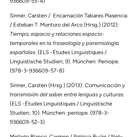
936609-55-4)
Sinner, Carsten / Encarnación Tabares Plasencia
/ Esteban T. Montoro del Arco (Hrsg.) (2012):
Tiempo, espacio y relaciones espacio-
temporales en la fraseología y paremiología
españolas
. (ELS -Études Linguistiques /
Linguistische Studien
; 9). München: Peniope.
(978-3-936609-57-8)
Sinner, Carsten (Hrsg.) (2013):
Comunicación y
transmisión del saber entre lenguas y culturas
.
(ELS -Études Linguistiques / Linguistische
Studien
; 10). München: peniope. (978-3-
936609-52-3).
Mellado Blanco, Carmen / Patricia Buján / Nely