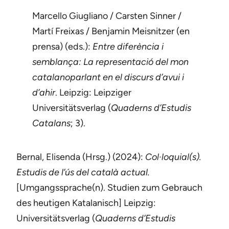
Marcello Giugliano / Carsten Sinner /
Martí Freixas / Benjamin Meisnitzer (en
prensa) (eds.):
Entre diferència i
semblança: La representació del mon
catalanoparlant en el discurs d’avui i
d’ahir
. Leipzig: Leipziger
Universitätsverlag (
Quaderns d’Estudis
Catalans
; 3).
Bernal, Elisenda (Hrsg.) (2024):
Col·loquial(s).
Estudis de l’ús del català actual.
[Umgangssprache(n). Studien zum Gebrauch
des heutigen Katalanisch] Leipzig:
Universitätsverlag (
Quaderns d’Estudis