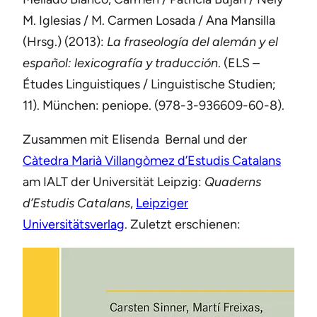
M. Iglesias / M. Carmen Losada / Ana Mansilla
(Hrsg.) (2013):
La fraseología del alemán y el
español: lexicografía y traducción
. (ELS –
Études Linguistiques / Linguistische Studien;
11). München: peniope. (978-3-936609-60-8).
Zusammen mit Elisenda Bernal und der
Càtedra Marià Villangòmez d’Estudis Catalans
am IALT der Universität Leipzig:
Quaderns
d’Estudis Catalans
,
Leipziger
Universitätsverlag
. Zuletzt erschienen: