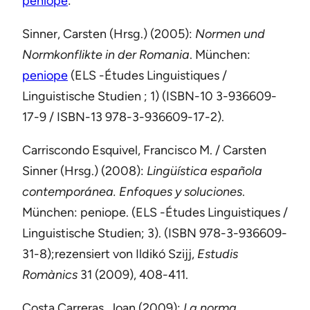
peniope
:
Sinner, Carsten (Hrsg.) (2005):
Normen und
Normkonflikte in der Romania
. München:
peniope
(ELS -Études Linguistiques /
Linguistische Studien
; 1) (ISBN-10 3-936609-
17-9 / ISBN-13 978-3-936609-17-2).
Carriscondo Esquivel, Francisco M. / Carsten
Sinner (Hrsg.) (2008):
Lingüística española
contemporánea. Enfoques y soluciones
.
München: peniope. (ELS -Études Linguistiques /
Linguistische Studien; 3). (ISBN 978-3-936609-
31-8);rezensiert von Ildikó Szijj,
Estudis
Romànics
31 (2009), 408-411.
Costa Carreras, Joan (2009):
La norma