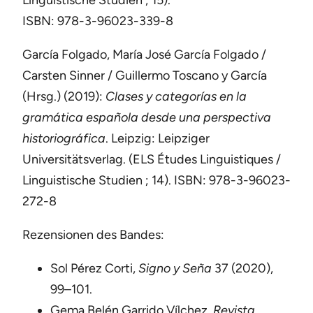
Linguistische Studien ; 15).
ISBN: 978-3-96023-339-8
García Folgado, María José García Folgado /
Carsten Sinner / Guillermo Toscano y García
(Hrsg.) (2019):
Clases y categorías en la
gramática española desde una perspectiva
historiográfica
. Leipzig: Leipziger
Universitätsverlag. (ELS Études Linguistiques /
Linguistische Studien ; 14). ISBN: 978-3-96023-
272-8
Rezensionen des Bandes:
Sol Pérez Corti,
Signo y Seña
37 (2020),
99–101.
Gema Belén Garrido Vílchez,
Revista