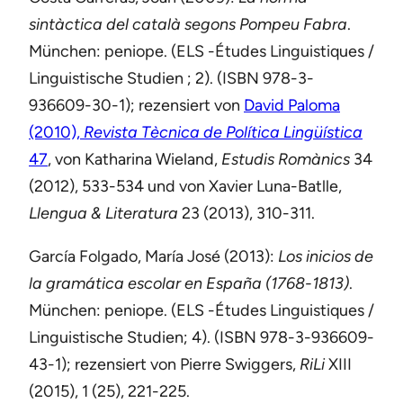
sintàctica del català segons Pompeu Fabra
.
München: peniope. (ELS -Études Linguistiques /
Linguistische Studien
; 2). (ISBN 978-3-
936609-30-1); rezensiert von
David Paloma
(2010),
Revista Tècnica de Política Lingüística
47
, von Katharina Wieland,
Estudis Romànics
34
(2012), 533-534 und von Xavier Luna-Batlle,
Llengua & Literatura
23 (2013), 310-311.
García Folgado, María José (2013):
Los inicios de
la gramática escolar en España (1768-1813)
.
München: peniope. (ELS -Études Linguistiques /
Linguistische Studien; 4). (ISBN 978-3-936609-
43-1); rezensiert von Pierre Swiggers,
RiLi
XIII
(2015), 1 (25), 221-225.