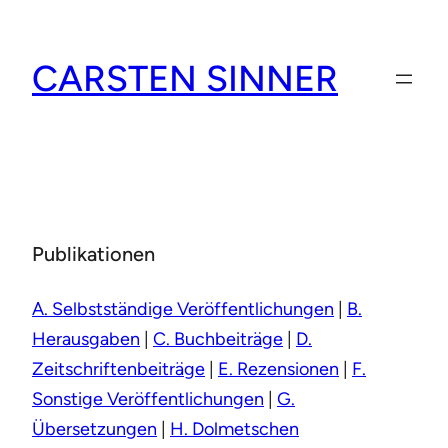
Zum
Inhalt
CARSTEN SINNER
springen
Publikationen
A. Selbstständige Veröffentlichungen
|
B.
Herausgaben
|
C. Buchbeiträge
|
D.
Zeitschriftenbeiträge
|
E. Rezensionen
|
F.
Sonstige Veröffentlichungen
|
G.
Übersetzungen
|
H. Dolmetschen