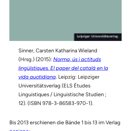
Sinner, Carsten Katharina Wieland
(Hrsg.) (2015):
Norma, ús i actituds
lingüístiques. El paper del català en la
vida quotidiana
. Leipzig: Leipziger
Universitätsverlag (ELS Études
Linguistiques / Linguistische Studien ;
12). (ISBN 978-3-86583-970-1).
Bis 2013 erschienen die Bände 1 bis 13 im Verlag