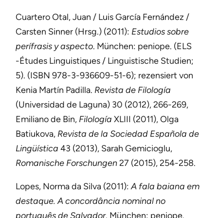
Cuartero Otal, Juan / Luis García Fernández /
Carsten Sinner (Hrsg.) (2011):
Estudios sobre
perífrasis y aspecto
. München: peniope. (ELS
-Études Linguistiques / Linguistische Studien
;
5). (ISBN 978-3-936609-51-6); rezensiert von
Kenia Martín Padilla.
Revista de Filología
(Universidad de Laguna) 30 (2012), 266-269,
Emiliano de Bin,
Filología
XLIII (2011), Olga
Batiukova,
Revista de la Sociedad Española de
Lingüística
43 (2013), Sarah Gemicioglu,
Romanische Forschungen
27 (2015), 254-258.
Lopes, Norma da Silva (2011):
A fala baiana em
destaque. A concordância nominal no
português de Salvador
. München: peniope.