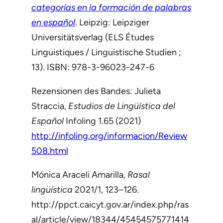
categorías en la formación de palabras
en español
. Leipzig: Leipziger
Universitätsverlag (ELS Études
Linguistiques / Linguistische Studien ;
13). ISBN: 978-3-96023-247-6
Rezensionen des Bandes: Julieta
Straccia,
Estudios de Lingüística del
Español
Infoling 1.65 (2021)
http://infoling.org/informacion/Review
508.html
Mónica Araceli Amarilla,
Rasal
lingüística
2021/1, 123–126.
http://ppct.caicyt.gov.ar/index.php/ras
al/article/view/18344/45454575771414