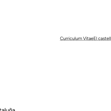
Curriculum Vitae
El caste
taluña