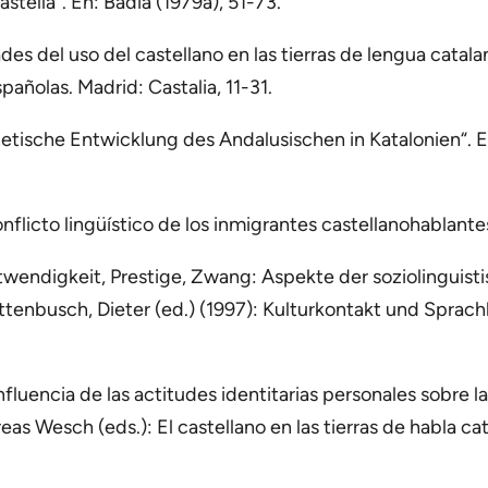
astellà“. En: Badia (1979a), 51-73.
ades del uso del castellano en las tierras de lengua catalan
pañolas. Madrid: Castalia, 11-31.
etische Entwicklung des Andalusischen in Katalonien“. E
onflicto lingüístico de los inmigrantes castellanohablant
twendigkeit, Prestige, Zwang: Aspekte der soziolinguis
tenbusch, Dieter (ed.) (1997): Kulturkontakt und Sprachk
nfluencia de las actitudes identitarias personales sobre 
as Wesch (eds.): El castellano en las tierras de habla ca