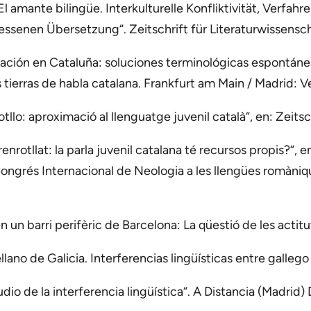
 amante bilingüe. Interkulturelle Konfliktivität, Verfah
enen Übersetzung“. Zeitschrift für Literaturwissenscha
mación en Cataluña: soluciones terminológicas espontánea
s tierras de habla catalana. Frankfurt am Main / Madrid: 
tllo: aproximació al llenguatge juvenil català“, en: Zeitsch
renrotllat: la parla juvenil catalana té recursos propis?
Congrés Internacional de Neologia a les llengües romànique
 un barri perifèric de Barcelona: La qüestió de les actituts
llano de Galicia. Interferencias lingüísticas entre gallego
udio de la interferencia lingüística“. A Distancia (Madrid)