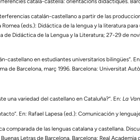
rferències català-castellà: orientacions didàctiques. Bar
nterferencias catalán-castellano a partir de las produccion
omea (eds.): Didáctica de la lengua y la literatura para 
 de Didáctica de la Lengua y la Literatura; 27-29 de nov
án-castellano en estudiantes universitarios bilingües“. En:
oma de Barcelona, març 1996. Barcelona: Universitat Au
iste una variedad del castellano en Cataluña?“. En:
La Van
ntacto“. En: Rafael Lapesa (ed.): Comunicación y lenguaj
ica comparada de las lenguas catalana y castellana. Discu
 Buenas Letras de Barcelona. Barcelona: Real Academia 