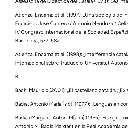
Assessoria de Didàctica del Català (1973): Les inte
Atienza, Encarna et al. (1997): „Una tipología de i
Francisco José Cantero / Antonio Mendoza / Celia R
IV Congreso Internacional de la Sociedad Española
Barcelona, 577-582.
Atienza, Encarna et al. (1998): „Interferencia catal
Internacional sobre Traducció, Universitat Autòn
B
Bach, Mauricio (2001): „El castellano catalán. ¿Ex
Badía, Antonio María [sic!] (1977): „Lenguas en co
Badia i Margarit, Antoni M[aria] (1955): Fisiognóm
Antonio M. Badia Margarit en la Real Academia de