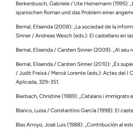
Berkenbusch, Gabriele / Ute Heinemann (1995): „El
spanischen Roman und das Problem einer angemess
Bernal, Elisenda (2008): „La sociedad de la infor
Sinner / Andreas Wesch (eds.): El castellano en la
Bernal, Elisenda / Carsten Sinner (2009): „Al seu ro
Bernal, Elisenda / Carsten Sinner (2010): „És supe
/ Judit Freixa / Mercè Lorente (eds.): Actes del I 
Aplicada, 329-351.
Bierbach, Christine (1989): „Catalans i immigrats en
Blanco, Luisa / Constantino García (1998): El caste
Blas Arroyo, José Luis (1988): „Contribución al est