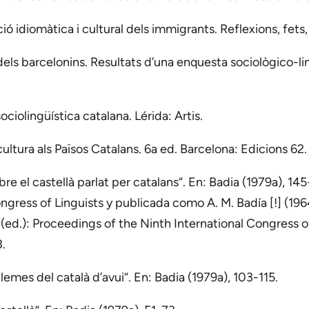
ció idiomàtica i cultural dels immigrants. Reflexions, fets
dels barcelonins. Resultats d’una enquesta sociològico-ling
ociolingüística catalana. Lérida: Artis.
cultura als Països Catalans. 6a ed. Barcelona: Edicions 62.
bre el castellà parlat per catalans“. En: Badia (1979a), 14
ngress of Linguists y publicada como A. M. Badía [!] (1
 (ed.): Proceedings of the Ninth International Congress
.
lemes del català d’avui“. En: Badia (1979a), 103-115.