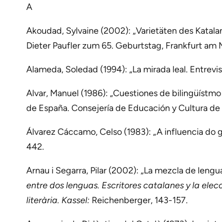
A
Akoudad, Sylvaine (2002): „Varietäten des Katalan
Dieter Paufler zum 65. Geburtstag, Frankfurt am M
Alameda, Soledad (1994): „La mirada leal. Entrevi
Alvar, Manuel (1986): „Cuestiones de bilingüístmo y
de España. Consejería de Educación y Cultura de C
Álvarez Cáccamo, Celso (1983): „A influencia do ga
442.
Arnau i Segarra, Pilar (2002): „La mezcla de lengu
entre dos lenguas. Escritores catalanes y la elecci
literària. Kassel:
Reichenberger, 143-157.