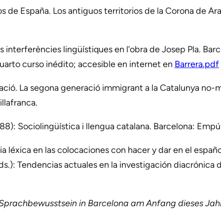
los de España. Los antiguos territorios de la Corona de Ar
es interferències lingüístiques en l’obra de Josep Pla. Ba
uarto curso inédito; accesible en internet en
Barrera.pdf
ració. La segona generació immigrant a la Catalunya no-m
llafranca.
988): Sociolingüística i llengua catalana. Barcelona: Empú
ia léxica en las colocaciones con hacer y dar en el españ
eds.): Tendencias actuales en la investigación diacrónica
 Sprachbewusstsein in Barcelona am Anfang dieses Jah