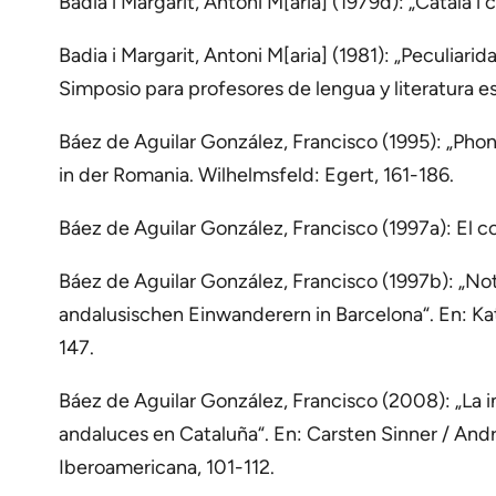
Badia i Margarit, Antoni M[aria] (1979d): „Català i c
Badia i Margarit, Antoni M[aria] (1981): „Peculiarid
Simposio para profesores de lengua y literatura es
Báez de Aguilar González, Francisco (1995): „Phon
in der Romania. Wilhelmsfeld: Egert, 161-186.
Báez de Aguilar González, Francisco (1997a): El c
Báez de Aguilar González, Francisco (1997b): „No
andalusischen Einwanderern in Barcelona“. En: Kat
147.
Báez de Aguilar González, Francisco (2008): „La i
andaluces en Cataluña“. En: Carsten Sinner / Andre
Iberoamericana, 101-112.