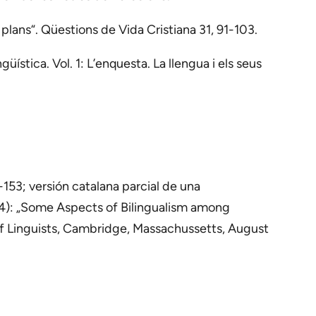
, plans“. Qüestions de Vida Cristiana 31, 91-103.
üística. Vol. 1: L’enquesta. La llengua i els seus
5-153; versión catalana parcial de una
964): „Some Aspects of Bilingualism among
 of Linguists, Cambridge, Massachussetts, August