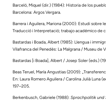
Barceló, Miquel (dir.) (1984): Historia de los pueb
Barcelona: Argos Vergara.
Barrera i Aguilera, Mariona (2000): Estudi sobre l
Traducció i Interpretació; trabajo académico de c
Bastardas i Boada, Albert (1985): Llengua i immig
Vilafranca del Penedès: La Malgrana / Museu de Vi
Bastardas [i Boada], Albert / Josep Soler (eds.) (1
Beas Teruel, María Angustias (2009): „Transferenc
En: Laura Romero Aguilera / Carolina Julià Luna (
197–205.
Berkenbusch, Gabriele (1988):
Sprachpolitik und