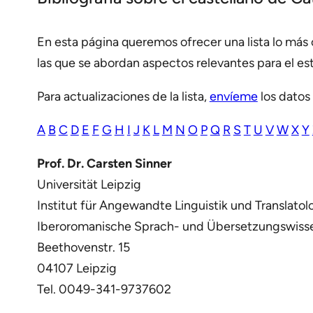
En esta página queremos ofrecer una lista lo más 
las que se abordan aspectos relevantes para el es
Para actualizaciones de la lista,
envíeme
los datos 
A
B
C
D
E
F
G
H
I
J
K
L
M
N
O
P
Q
R
S
T
U
V
W
X
Y
Prof. Dr. Carsten Sinner
Universität Leipzig
Institut für Angewandte Linguistik und Translatol
Iberoromanische Sprach- und Übersetzungswiss
Beethovenstr. 15
04107 Leipzig
Tel. 0049-341-9737602