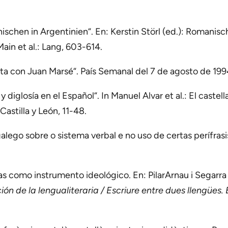
ischen in Argentinien“. En: Kerstin Störl (ed.): Romanis
ain et al.: Lang, 603-614.
sta con Juan Marsé“. País Semanal del 7 de agosto de 199
 diglosía en el Español“. In Manuel Alvar et al.: El caste
astilla y León, 11-48.
lego sobre o sistema verbal e no uso de certas perífrasis
as como instrumento ideológico. En: PilarArnau i Segarra 
ón de la lengualiteraria / Escriure entre dues llengües. E