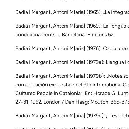
Badia i Margarit, Antoni M[aria] (1965): „La integra
Badia i Margarit, Antoni M[aria] (1969): La llengua 
condicionaments, 1. Barcelona: Edicions 62.
Badia i Margarit, Antoni M[aria] (1976): Cap a una s
Badia i Margarit, Antoni M[aria] (1979a): Llengua i 
Badia i Margarit, Antoni M[aria] (1979b): „Notes so
comunicación expuesta en el 9th International Co
Cultured People in Catalonia“. En: Horace G. Lunt
27-31, 1962. London / Den Haag: Mouton, 366-373
Badia i Margarit, Antoni M[aria] (1979c): „Tres prob